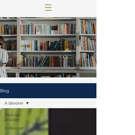
© 2022 Lettres Infuses Proudly created
with
Wix.com
Blog
A dévorer
Tous les
articles
A dévorer