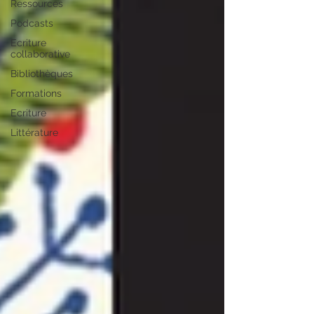
Ressources
Podcasts
Ecriture
collaborative
Bibliothèques
Formations
Ecriture
Littérature