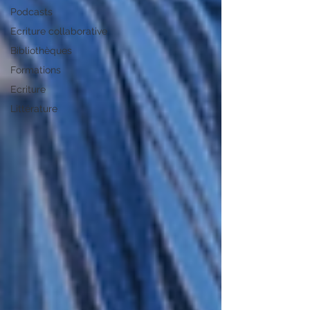
Podcasts
Ecriture collaborative
Bibliothèques
Formations
Ecriture
Littérature