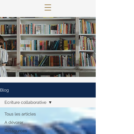
© 2022 Lettres Infuses Proudly created
with
Wix.com
Blog
Ecriture collaborative
Tous les articles
A dévorer
Ressources