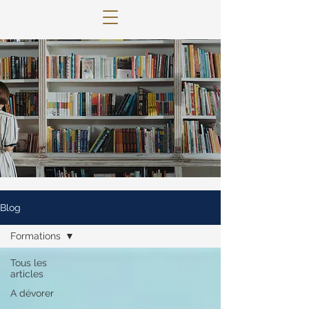
© 2022 Lettres Infuses Proudly created
with
Wix.com
Blog
Formations
Tous les
articles
A dévorer