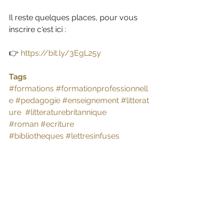
Il reste quelques places, pour vous 
inscrire c'est ici : 
👉 
https://bit.ly/3EgL25y
Tags
#formations
#formationprofessionnell
e
#pedagogie
#enseignement
#litterat
ure
#litteraturebritannique
#roman
#ecriture
#bibliotheques
#lettresinfuses