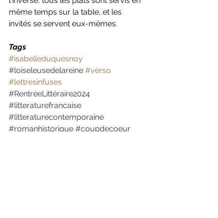
l'inverse, tous les plats sont servis en 
même temps sur la table, et les 
invités se servent eux-même
s. 
Tags
#isabelleduquesnoy
#loiseleusedelareine
#verso
#lettresinfuses
#RentréeLittéraire2024
#litteraturefrancaise
#litteraturecontemporaine
#romanhistorique
#coupdecoeur
#revolutionfrancaise
#oiseau
. 
Passerelle gourmande ❤︎
Délicieux - 
Film d' Eric Besnard (2021)
avec 
Grégory Gadebois
, 
Isabelle 
Carré
, 
Benjamin Lavernhe