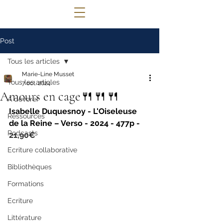
© 2022 Lettres Infuses Proudly created
Post
with
Wix.com
Tous les articles
Marie-Line Musset
Tous les articles
7 oct. 2024
Amours en cage🍴🍴🍴
A dévorer
Isabelle Duquesnoy - L'Oiseleuse 
Ressources
de la Reine – Verso - 2024 - 477p - 
Podcasts
21,90€
Ecriture collaborative
Bibliothèques
Formations
Ecriture
Littérature