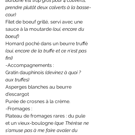
Barbarie est trop gros pour 4 couverts, 
prendre plutôt deux colverts à la basse-
cour)
Filet de boeuf grillé, servi avec une 
sauce à la moutarde 
(oui, encore du 
boeuf)
Homard poché dans un beurre truffé
(oui, encore de la truffe et ce n'est pas 
fini)
-Accompagnements :
Gratin dauphinois 
(devinez à quoi ? 
aux truffes)
Asperges blanches au beurre 
d'escargot
Purée de crosnes à la crème. 
-Fromages : 
Plateau de fromages rares : du pule 
et un vieux-boulogne 
(que Thérèse ne 
s'amuse pas à me faire avaler du 