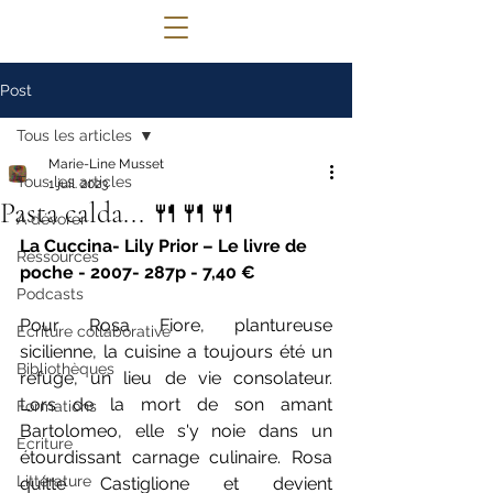
© 2022 Lettres Infuses Proudly created
Post
with
Wix.com
Tous les articles
Marie-Line Musset
Tous les articles
1 juil. 2023
Pasta calda... 🍴🍴🍴
A dévorer
La Cuccina- Lily Prior – Le livre de 
Ressources
poche - 2007- 287p - 
7,40 €
Podcasts
Pour Rosa Fiore, plantureuse 
Ecriture collaborative
sicilienne, la cuisine a toujours été un 
Bibliothèques
refuge, un lieu de vie consolateur. 
Lors de la mort de son amant 
Formations
Bartolomeo, elle s'y noie dans un 
Ecriture
étourdissant carnage culinaire. Rosa 
Littérature
quitte Castiglione et devient 