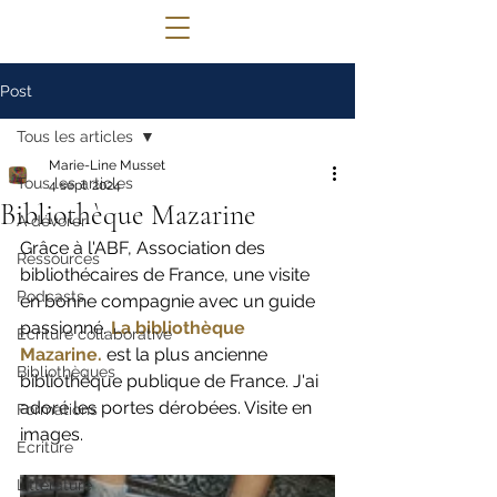
© 2022 Lettres Infuses Proudly created
Post
with
Wix.com
Tous les articles
Marie-Line Musset
Tous les articles
4 sept. 2024
Bibliothèque Mazarine
A dévorer
Grâce à l'ABF, Association des 
Ressources
bibliothécaires de France, une visite 
Podcasts
en bonne compagnie avec un guide 
passionné.
La bibliothèque 
Ecriture collaborative
Mazarine. 
est la plus ancienne 
Bibliothèques
bibliothèque publique de France. J'ai 
adoré les portes dérobées. Visite en 
Formations
images. 
Ecriture
Littérature