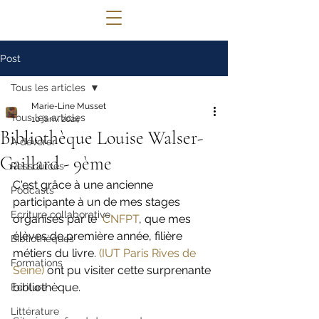
© 2022 Lettres Infuses Proudly created
Post
with
Wix.com
Tous les articles
Marie-Line Musset
Tous les articles
10 janv. 2024
Bibliothèque Louise Walser-
A dévorer
Gaillard - 9ème
Ressources
C'est grâce à une ancienne 
Podcasts
participante à un de mes stages 
Ecriture collaborative
organisés par le  
CNFPT
, que mes 
élèves de première année, filière 
Bibliothèques
métiers du livre. 
(IUT Paris Rives de 
Formations
Seine)
 ont pu visiter cette surprenante 
bibliothèque. 
Ecriture
Littérature